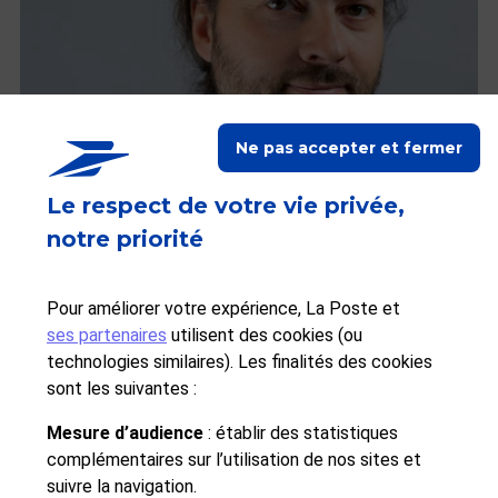
Ne pas accepter et fermer
Le respect de votre vie privée,
notre priorité
Pour améliorer votre expérience, La Poste et
ses partenaires
utilisent des cookies (ou
technologies similaires). Les finalités des cookies
sont les suivantes :
« Adopter l’IA dans une
Mesure d’audience
: établir des statistiques
PME, particulièrement
complémentaires sur l’utilisation de nos sites et
dans la gestion de leur
suivre la navigation.