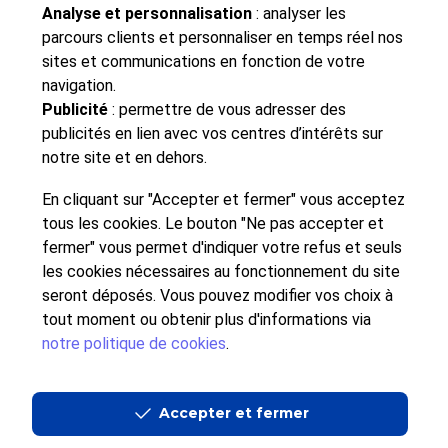
courrier, c’est tout à fait
Analyse et personnalisation
: analyser les
possible ! Mais pas sans
parcours clients et personnaliser en temps réel nos
sites et communications en fonction de votre
être conscient de la
navigation.
variété des défis, qu’ils
Publicité
: permettre de vous adresser des
soient financiers,
publicités en lien avec vos centres d’intérêts sur
techniques ou éthiques. »
notre site et en dehors.
En cliquant sur "Accepter et fermer" vous acceptez
Ronan le Hy
, copyright Bruno Lavit
tous les cookies. Le bouton "Ne pas accepter et
fermer" vous permet d'indiquer votre refus et seuls
Téléchargez notre livre blanc «
Quand l'IA
les cookies nécessaires au fonctionnement du site
révolutionne la gestion des flux d'information
seront déposés. Vous pouvez modifier vos choix à
en entreprise
» pour comprendre comment
tout moment ou obtenir plus d'informations via
cette innovation devient un levier de
notre politique de cookies
.
transformation.
Accepter et fermer
RETOUR EN HAUT