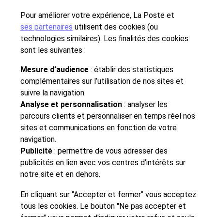
collectivité, cette infographie vous offre une vision
synthétique de vos obligations en matière de protection
Pour améliorer votre expérience, La Poste et
des données de vos bulletins de paie.
ses partenaires
utilisent des cookies (ou
technologies similaires). Les finalités des cookies
Téléchargez notre guide pratique pour maîtriser
sont les suivantes :
chaque aspect de la conformité RGPD lié aux
Mesure d’audience
: établir des statistiques
bulletins de paie et simplifiez vos processus RH de
complémentaires sur l’utilisation de nos sites et
manière conforme et sécurisée.
suivre la navigation.
Analyse et personnalisation
: analyser les
parcours clients et personnaliser en temps réel nos
sites et communications en fonction de votre
navigation.
Publicité
: permettre de vous adresser des
publicités en lien avec vos centres d’intérêts sur
notre site et en dehors.
Profitez des
avantages du
En cliquant sur "Accepter et fermer" vous acceptez
bulletin de paie
tous les cookies. Le bouton "Ne pas accepter et