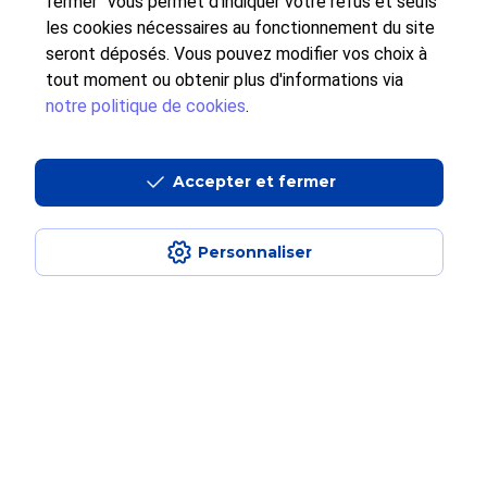
dématérialisé
fermer" vous permet d'indiquer votre refus et seuls
les cookies nécessaires au fonctionnement du site
Simplicité
seront déposés. Vous pouvez modifier vos choix à
tout moment ou obtenir plus d'informations via
notre politique de cookies
.
Accepter et fermer
Conformité
Personnaliser
Performance