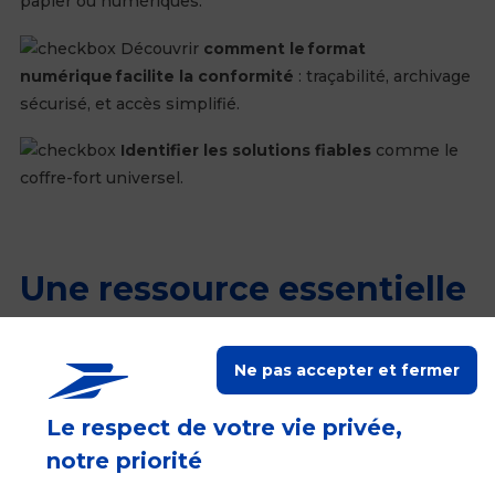
papier ou numériques.
Découvrir
comment
le format
numérique facilite la conformité
: traçabilité, archivage
sécurisé, et accès simplifié.
I
dentifier les solutions fiables
comme le
coffre-fort universel.
Une ressource essentielle
pour les DRH et
Ne pas accepter et fermer
responsables RH
Le respect de votre vie privée,
notre priorité
Que vous soyez une entreprise publique, privée ou une